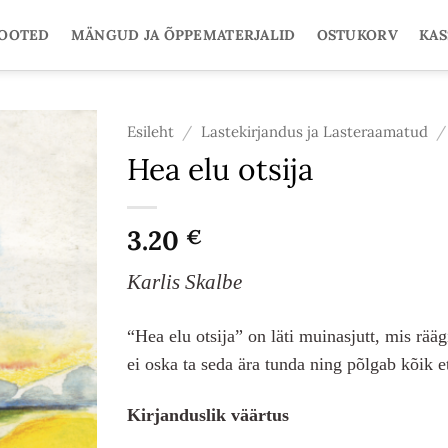
TOOTED
MÄNGUD JA ÕPPEMATERJALID
OSTUKORV
KAS
Esileht
/
Lastekirjandus ja Lasteraamatud
/
Hea elu otsija
3.20
€
Karlis Skalbe
“Hea elu otsija” on läti muinasjutt, mis rää
ei oska ta seda ära tunda ning põlgab kõik e
Kirjanduslik väärtus