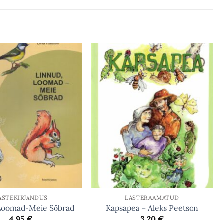
ASTEKIRJANDUS
LASTERAAMATUD
 Loomad-Meie Sõbrad
Kapsapea – Aleks Peetson
4.95
€
3.20
€