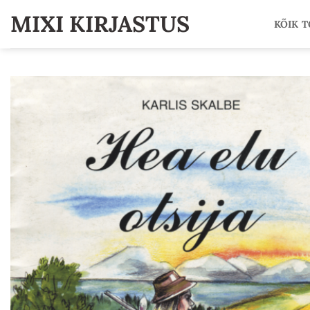
Skip
MIXI KIRJASTUS
KÕIK 
to
content