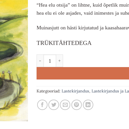
“Hea elu otsija” on lihtne, kuid õpetlik mui
hea elu ei ole asjades, vaid inimestes ja suh
Muinasjutt on hästi kirjutatud ja kaasahaara
TRÜKITÄHTEDEGA
Hea elu otsija kogus
Kategooriad:
Lastekirjandus
,
Lastekirjandus ja L