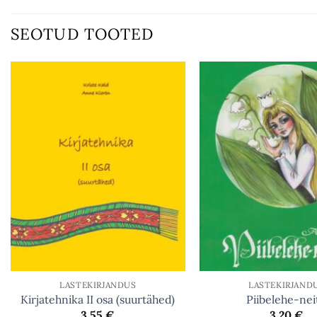
SEOTUD TOOTED
LASTEKIRJANDUS
LASTEKIRJAND
Kirjatehnika II osa (suurtähed)
Piibelehe-nei
3.55
€
3.20
€