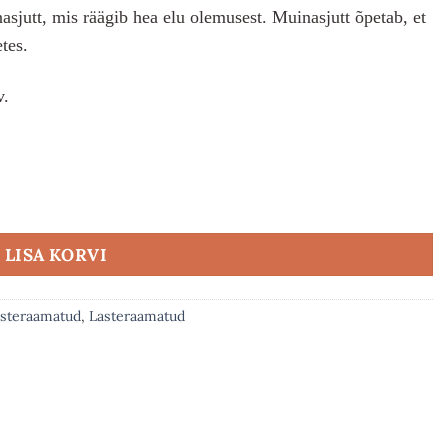
nasjutt, mis räägib hea elu olemusest. Muinasjutt õpetab, et
etes.
v.
LISA KORVI
asteraamatud
,
Lasteraamatud