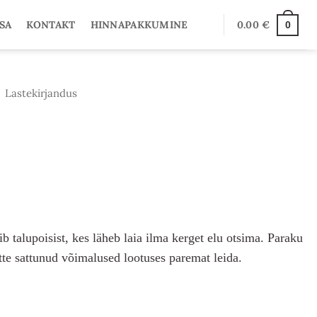
SA
KONTAKT
HINNAPAKKUMINE
0.00
€
0
Lastekirjandus
gib
talupoisist, kes läheb laia ilma kerget elu otsima. Paraku
tte sattunud võimalused lootuses paremat leida.