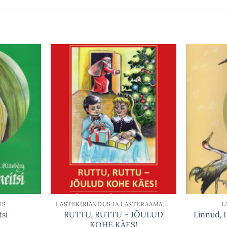
US
LASTEKIRJANDUS JA LASTERAAMATUD
L
RUTTU, RUTTU – JÕULUD
tsi
Linnud,
KOHE KÄES!