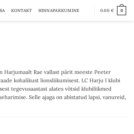
SA
KONTAKT
HINNAPAKKUMINE
0.00
€
0
n Harjumaalt Rae vallast pärit meeste Peeter
aade kohalikust lionsliikumisest. LC Harju I klubi
esest tegevusaastast alates võtsid klubiliikmed
eharimise. Selle ajaga on abistatud lapsi, vanureid,