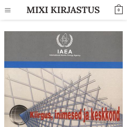
Skip
MIXI KIRJASTUS
to
0
content