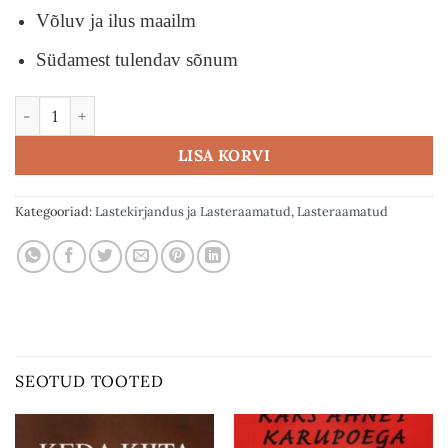
Võluv ja ilus maailm
Südamest tulendav sõnum
Niidujõe kuningriik kogus
LISA KORVI
Kategooriad:
Lastekirjandus ja Lasteraamatud
,
Lasteraamatud
SEOTUD TOOTED