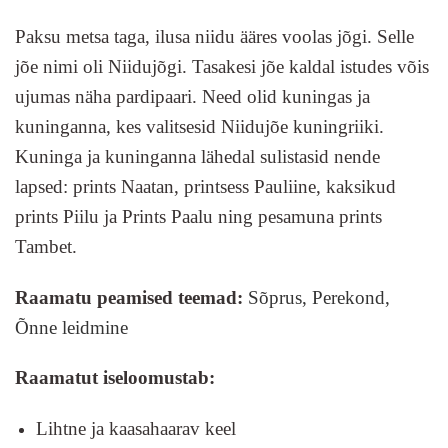
Paksu metsa taga, ilusa niidu ääres voolas jõgi. Selle
jõe nimi oli Niidujõgi. Tasakesi jõe kaldal istudes võis
ujumas näha pardipaari. Need olid kuningas ja
kuninganna, kes valitsesid Niidujõe kuningriiki.
Kuninga ja kuninganna lähedal sulistasid nende
lapsed: prints Naatan, printsess Pauliine, kaksikud
prints Piilu ja Prints Paalu ning pesamuna prints
Tambet.
Raamatu peamised teemad:
Sõprus,
Perekond,
Õnne leidmine
Raamatut iseloomustab:
Lihtne ja kaasahaarav keel