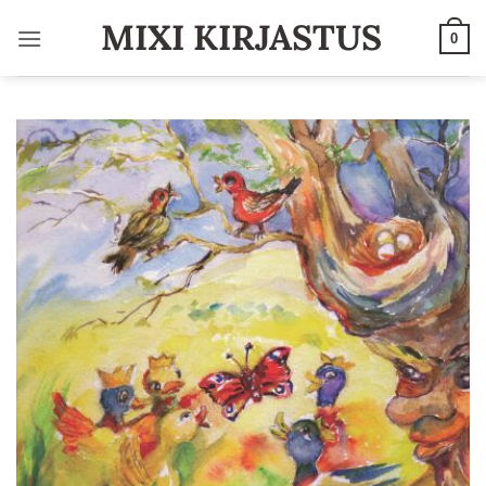
Skip
MIXI KIRJASTUS
to
0
content