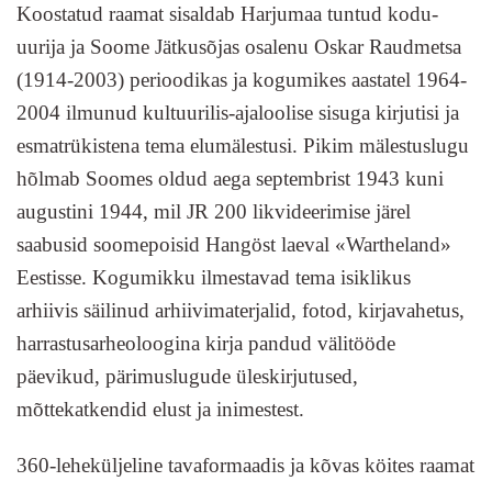
Koostatud raamat sisaldab Harjumaa tuntud kodu-
uurija ja Soome Jätkusõjas osalenu Oskar Raudmetsa
(1914-2003) perioodikas ja kogumikes aastatel 1964-
2004 ilmunud kultuurilis-ajaloolise sisuga kirjutisi ja
esmatrükistena tema elumälestusi. Pikim mälestuslugu
hõlmab Soomes oldud aega septembrist 1943 kuni
augustini 1944, mil JR 200 likvideerimise järel
saabusid soomepoisid Hangöst laeval «Wartheland»
Eestisse. Kogumikku ilmestavad tema isiklikus
arhiivis säilinud arhiivimaterjalid, fotod, kirjavahetus,
harrastusarheoloogina kirja pandud välitööde
päevikud, pärimuslugude üleskirjutused,
mõttekatkendid elust ja inimestest.
360-leheküljeline tavaformaadis ja kõvas köites raamat